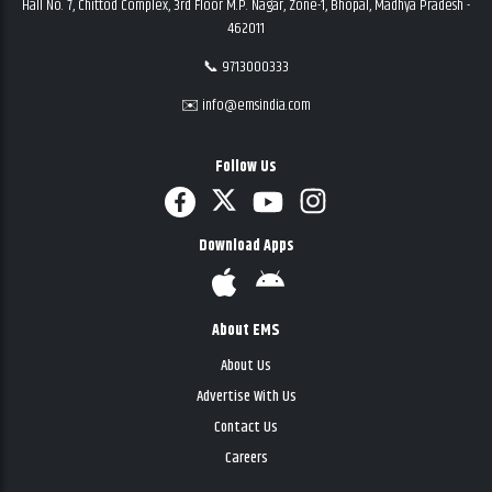
Hall No. 7, Chittod Complex, 3rd Floor M.P. Nagar, Zone-1, Bhopal, Madhya Pradesh -
462011
📞 9713000333
✉️ info@emsindia.com
Follow Us
Download Apps
About EMS
About Us
Advertise With Us
Contact Us
Careers