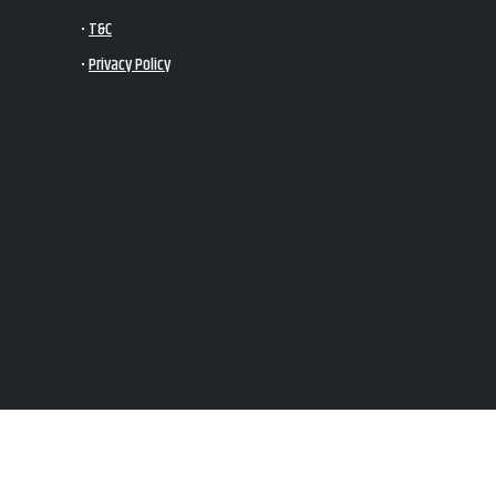
•
T&C
•
Privacy Policy