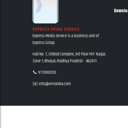
Downlo
EXPRESS MEDIA SERVICE
Express Media Service is a business unit of
Express Group.
Hall No. 7, Chittod Complex, 3rd Floor M.P. Nagar,
Zone-1, Bhopal, Madhya Pradesh - 462011
📞 9713000333
✉️ info@emsindia.com