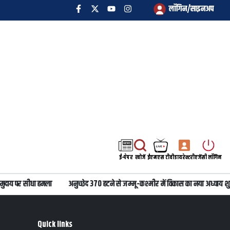
लॉगिन/साइनअप
ई-पेपर
खोजें
ईएमएस टीवी
डायरेक्टरी
एजेंसी लॉगिन
दाय पर सीधा हमला
अनुच्छेद 370 हटने से जम्मू-कश्मीर में विकास का नया अध्याय शुर
Quick links