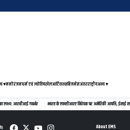
्य
▾
मनोरंजन
धर्म एवं ज्योतिष
खेल
आर्टिकल्स
बिजनेस
अंतरराष्ट्रीय
अन्य
▾
का लक्ष्य: आरबीआई गवर्नर
भारत के एफसीआरए विधेयक पर अमेरिकी आपत्ति, ईसाई समु
About EMS
Us