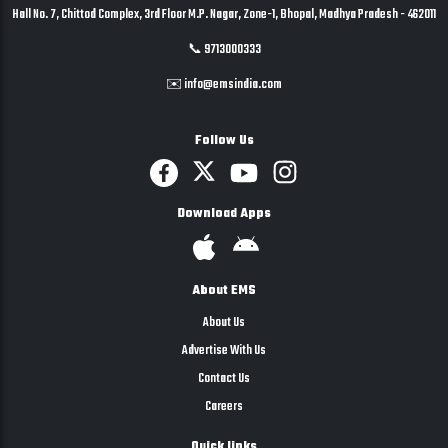
Hall No. 7, Chittod Complex, 3rd Floor M.P. Nagar, Zone-1, Bhopal, Madhya Pradesh - 462011
📞 9713000333
✉️ info@emsindia.com
Follow Us
Download Apps
About EMS
About Us
Advertise With Us
Contact Us
Careers
Quick links