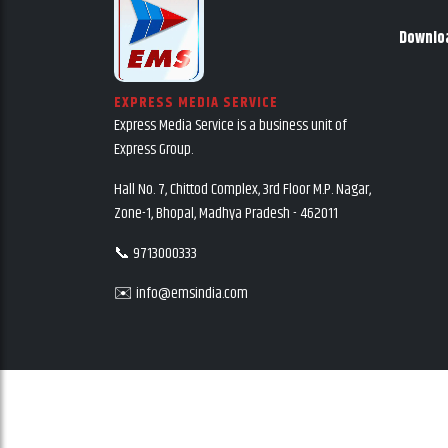
Downlo
EXPRESS MEDIA SERVICE
Express Media Service is a business unit of
Express Group.
Hall No. 7, Chittod Complex, 3rd Floor M.P. Nagar,
Zone-1, Bhopal, Madhya Pradesh - 462011
📞 9713000333
✉️ info@emsindia.com