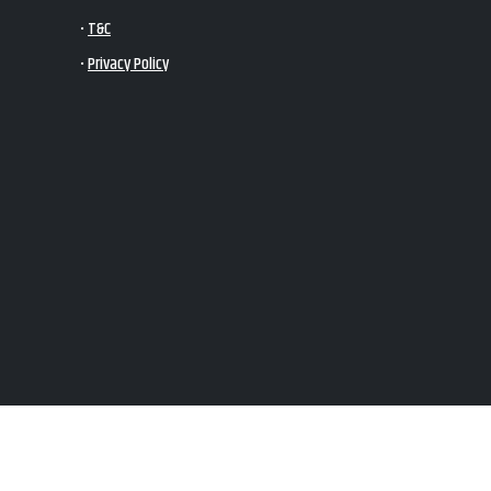
•
T&C
•
Privacy Policy