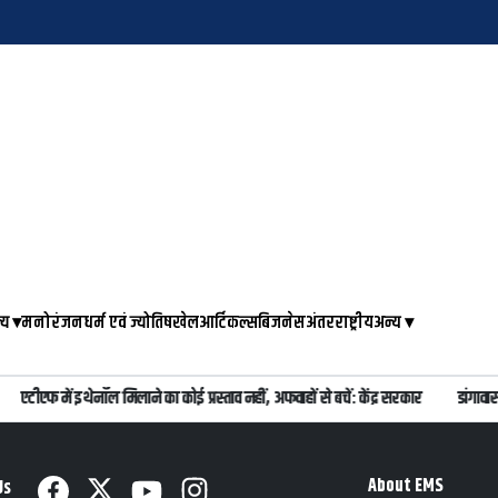
्य
▾
मनोरंजन
धर्म एवं ज्योतिष
खेल
आर्टिकल्स
बिजनेस
अंतरराष्ट्रीय
अन्य
▾
एटीएफ में इथेनॉल मिलाने का कोई प्रस्ताव नहीं, अफवाहों से बचें: केंद्र सरकार
डांगावास
About EMS
Us