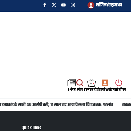
लॉगिन/साइनअप
ई-पेपर
खोजें
ईएमएस टीवी
डायरेक्टरी
एजेंसी लॉगिन
 हत्याकांड के सभी 40 आरोपी बरी, 11 साल बाद आया फैसला चिंताजनक: गहलोत
ताकतवर
Quick links