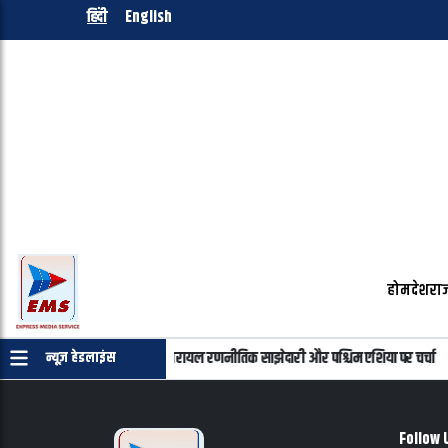
हिंदी
English
होम
देश
राज
याहू की फोन पर बातचीत, भारत-इजरायल रणनीतिक साझेदारी और पश्चिम एशिया पर चर्चा
न्यूज़ हेडलाइंस
Follow 