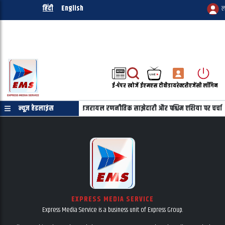
हिंदी
English
ल
ई-पेपर
खोजें
ईएमएस टीवी
डायरेक्टरी
एजेंसी लॉगिन
याहू की फोन पर बातचीत, भारत-इजरायल रणनीतिक साझेदारी और पश्चिम एशिया पर चर्चा
न्यूज़ हेडलाइंस
EXPRESS MEDIA SERVICE
Express Media Service is a business unit of Express Group.