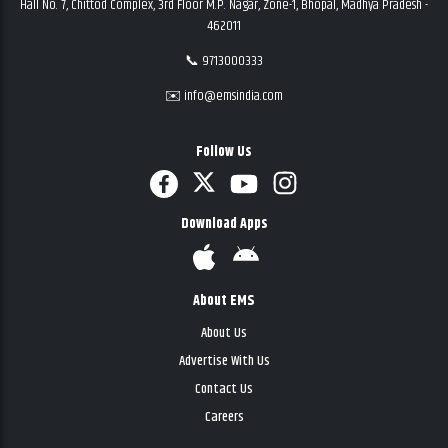
Hall No. 7, Chittod Complex, 3rd Floor M.P. Nagar, Zone-1, Bhopal, Madhya Pradesh -
462011
📞 9713000333
✉️ info@emsindia.com
Follow Us
Download Apps
About EMS
About Us
Advertise With Us
Contact Us
Careers