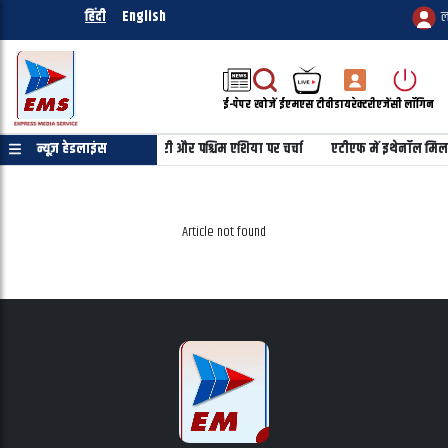
हिंदी
English
ल
ई-पेपर
खोजें
ईएमएस टीवी
डायरेक्टरी
एजेंसी लॉगिन
ारत-इजरायल रणनीतिक साझेदारी और पश्चिम एशिया पर चर्चा
न्यूज़ हेडलाइंस
एटीएफ में इथेनॉल मिलाने 
Article not found