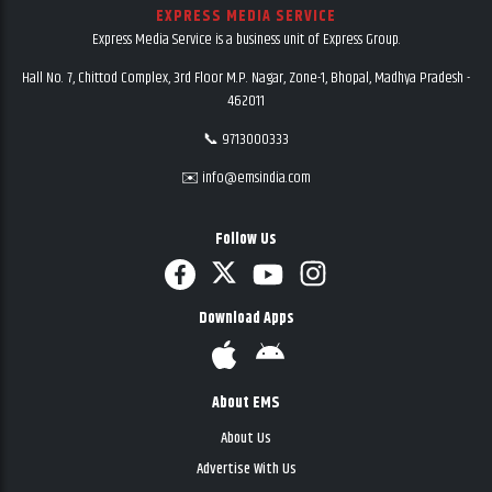
EXPRESS MEDIA SERVICE
Express Media Service is a business unit of Express Group.
Hall No. 7, Chittod Complex, 3rd Floor M.P. Nagar, Zone-1, Bhopal, Madhya Pradesh -
462011
📞 9713000333
✉️ info@emsindia.com
Follow Us
Download Apps
About EMS
About Us
Advertise With Us